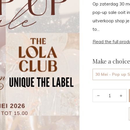
Op zaterdag 30 me
pop-up sale ooit i
uitverkoop shop je
to...
Read the full prod
Make a choice
30 Mei - Pop up S