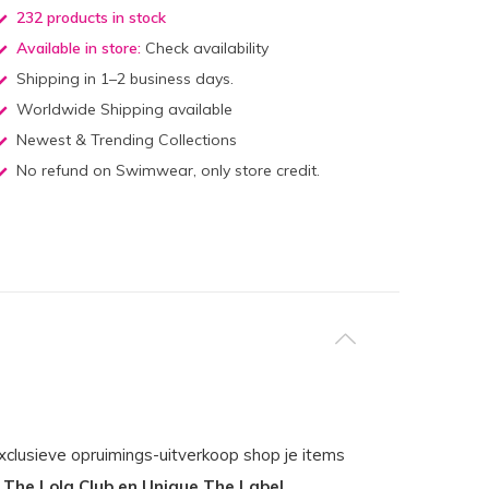
232 products in stock
Available in store:
Check availability
Shipping in 1–2 business days.
Worldwide Shipping available
Newest & Trending Collections
No refund on Swimwear, only store credit.
clusieve opruimings-uitverkoop shop je items
, The Lola Club en Unique The Label
.