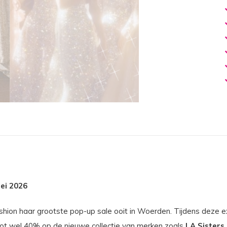
ei 2026
hion haar grootste pop-up sale ooit in Woerden. Tijdens deze ex
 tot wel 40% op de nieuwe collectie van merken zoals
LA Sisters