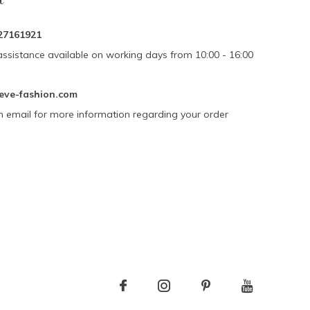
27161921
assistance available on working days from 10:00 - 16:00
eve-fashion.com
n email for more information regarding your order