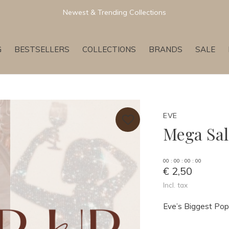
Newest & Trending Collections
G
BESTSELLERS
COLLECTIONS
BRANDS
SALE
EVE
Mega Sal
0
0
:
0
0
:
0
0
:
0
0
€ 2,50
Incl. tax
Eve’s Biggest Pop