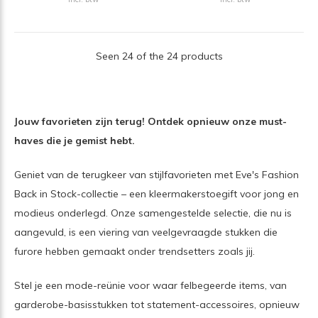
Seen 24 of the 24 products
Jouw favorieten zijn terug! Ontdek opnieuw onze must-
haves die je gemist hebt.
Geniet van de terugkeer van stijlfavorieten met Eve's Fashion
Back in Stock-collectie – een kleermakerstoegift voor jong en
modieus onderlegd. Onze samengestelde selectie, die nu is
aangevuld, is een viering van veelgevraagde stukken die
furore hebben gemaakt onder trendsetters zoals jij.
Stel je een mode-reünie voor waar felbegeerde items, van
garderobe-basisstukken tot statement-accessoires, opnieuw