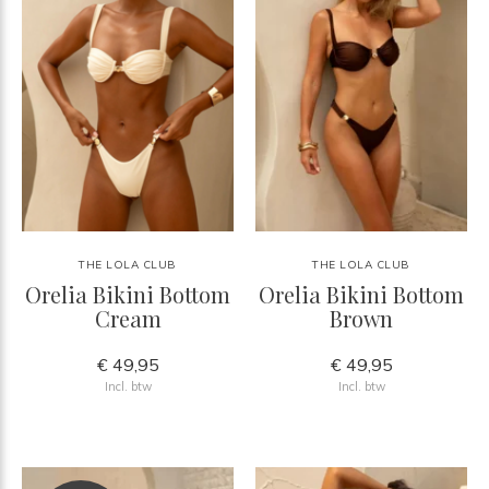
THE LOLA CLUB
THE LOLA CLUB
Orelia Bikini Bottom
Orelia Bikini Bottom
Cream
Brown
€ 49,95
€ 49,95
Incl. btw
Incl. btw