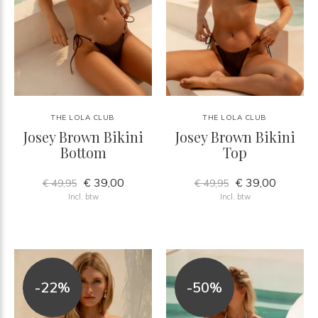
THE LOLA CLUB
THE LOLA CLUB
Josey Brown Bikini
Josey Brown Bikini
Bottom
Top
€ 39,00
€ 39,00
€ 49,95
€ 49,95
Incl. btw
Incl. btw
-22%
-50%