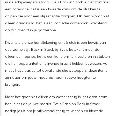
in de schijnwerpers staan. Eve's Back in Stock is niet zomaar
een categorie; het is een tweede kans om de stukken te
grijpen die voor een stijlsensatie zorgden. Elk item wordt niet
alleen aangevuld; het is een iconische comeback, wachtend
op zijn toegift in je garderobe.
Kwaliteit is onze handtekening en elk stuk is een bewijs van
duurzame stijl. Back in Stock bij Eve's betekent meer dan
alleen een reprise; het is een kans om te investeren in stukken
die hun populariteit en blijvende kracht hebben bewezen. Van
must-have basics tot opvallende showstoppers, deze items
zijn klaar om jouw modereis naar nieuwe hoogten te
brengen.
Maar het gaat niet alleen om wat er terug is; het gaat erom
hoe je het de jouwe maakt. Eve's Fashion Back in Stock
nodigt je uit om je stijlverhaal terug te winnen en biedt de