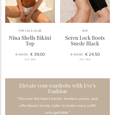
THE LOLA CLUB
EVE
Nina Shells Bikini
Seren Lock Boots
Top
Suede Black
€ 39,00
€ 24,50
€ 49,95
€ 49,00
Incl. btw
Incl. btw
Elevate your wardrobe with Eve’s
Fashion
"Discover the latest trends, timeless pieces, and
effortlessly trendy styles to make every outfit
unforgettable."