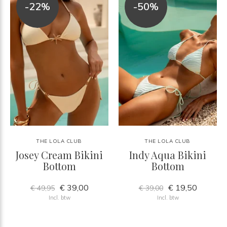
-22%
-50%
THE LOLA CLUB
THE LOLA CLUB
Josey Cream Bikini
Indy Aqua Bikini
Bottom
Bottom
€ 39,00
€ 19,50
€ 49,95
€ 39,00
Incl. btw
Incl. btw