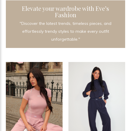
Elevate your wardrobe with Eve’s
Fashion
"Discover the latest trends, timeless pieces, and
effortlessly trendy styles to make every outfit
unforgettable."