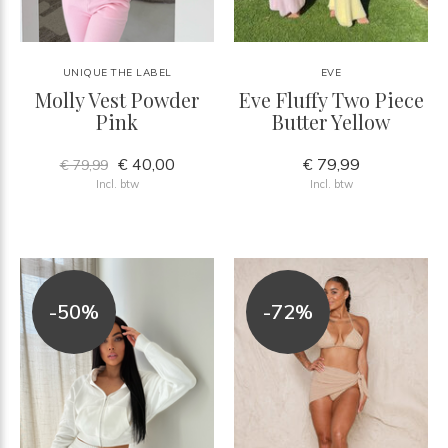
UNIQUE THE LABEL
EVE
Molly Vest Powder
Eve Fluffy Two Piece
Pink
Butter Yellow
€ 40,00
€ 79,99
€ 79,99
Incl. btw
Incl. btw
-50%
-72%