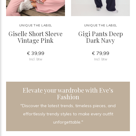
UNIQUE THE LABEL
UNIQUE THE LABEL
Giselle Short Sleeve
Gigi Pants Deep
Vintage Pink
Dark Navy
€ 39,99
€ 79,99
Incl. btw
Incl. btw
Elevate your wardrobe with Eve’s
Fashion
"Discover the latest trends, timeless pieces, and
effortlessly trendy styles to make every outfit
unforgettable."