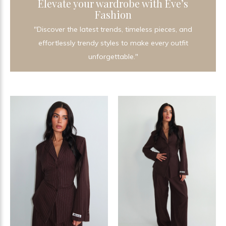
Elevate your wardrobe with Eve’s
Fashion
"Discover the latest trends, timeless pieces, and
effortlessly trendy styles to make every outfit
unforgettable."