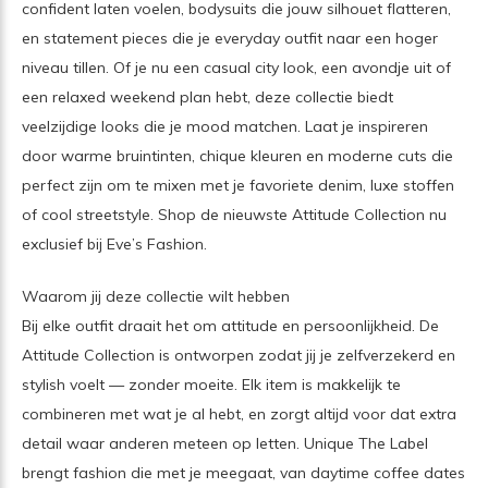
confident laten voelen, bodysuits die jouw silhouet flatteren,
en statement pieces die je everyday outfit naar een hoger
niveau tillen. Of je nu een casual city look, een avondje uit of
een relaxed weekend plan hebt, deze collectie biedt
veelzijdige looks die je mood matchen. Laat je inspireren
door warme bruintinten, chique kleuren en moderne cuts die
perfect zijn om te mixen met je favoriete denim, luxe stoffen
of cool streetstyle. Shop de nieuwste Attitude Collection nu
exclusief bij Eve’s Fashion.
Waarom jij deze collectie wilt hebben
Bij elke outfit draait het om attitude en persoonlijkheid. De
Attitude Collection is ontworpen zodat jij je zelfverzekerd en
stylish voelt — zonder moeite. Elk item is makkelijk te
combineren met wat je al hebt, en zorgt altijd voor dat extra
detail waar anderen meteen op letten. Unique The Label
brengt fashion die met je meegaat, van daytime coffee dates