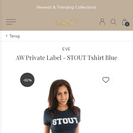
Newest & Trending Collections
0
Terug
EVE
AW Private Label - STOUT Tshirt Blue
-82%
-82%