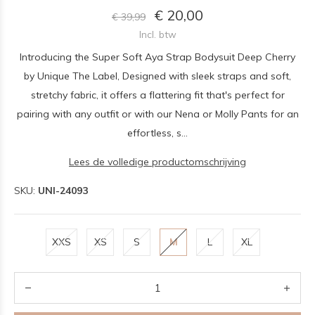
€ 20,00
€ 39,99
Incl. btw
Introducing the Super Soft Aya Strap Bodysuit Deep Cherry
by Unique The Label, Designed with sleek straps and soft,
stretchy fabric, it offers a flattering fit that's perfect for
pairing with any outfit or with our Nena or Molly Pants for an
effortless, s...
Lees de volledige productomschrijving
SKU:
UNI-24093
XXS
XS
S
M
L
XL