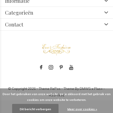
Informatie
Categorieën
Contact
© Copyright
2026
- Theme RePos - Theme By
DMWS
x
Plus+
-
Door het gebruiken van onze website, ga je akkoord met het gebruik van
RSS-feed
cookies om onze website te verbeteren.
Dit bericht verbergen
Meer over cookies »