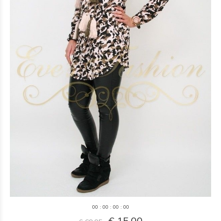
0
0
:
0
0
:
0
0
:
0
0
€ 15,00