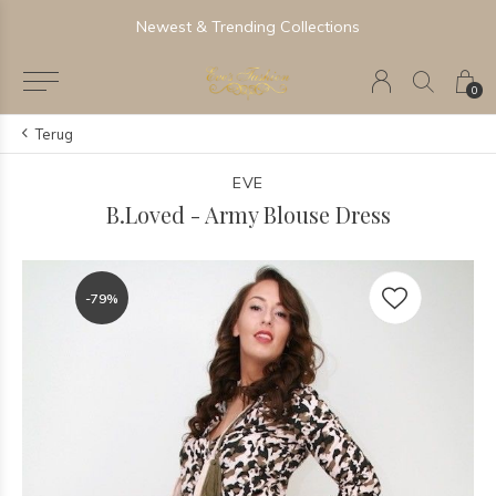
Newest & Trending Collections
0
Terug
EVE
B.Loved - Army Blouse Dress
-79%