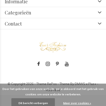
Informatie
Categorieën
Contact
© Copyright
2026
- Theme RePos - Theme By
DMWS
x
Plus+
-
Door het gebruiken van onze website, ga je akkoord met het gebruik van
RSS-feed
cookies om onze website te verbeteren.
Dit bericht verbergen
Meer over cookies »