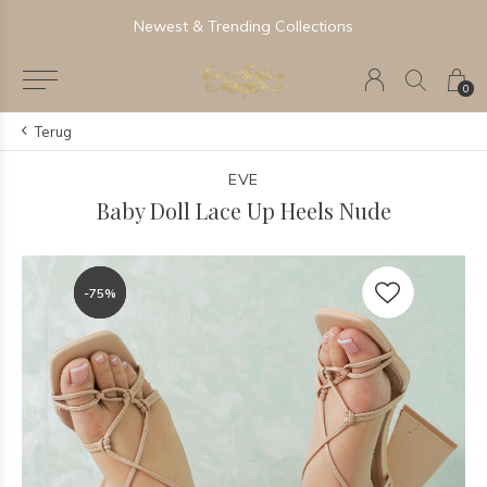
Newest & Trending Collections
0
Terug
EVE
Baby Doll Lace Up Heels Nude
-75%
-75%
-75%