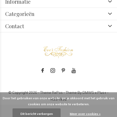
Informatie
Categorieën
Contact
© Copyright
2026
- Theme RePos - Theme By
DMWS
x
Plus+
-
Door het gebruiken van onze website, ga je akkoord met het gebruik van
RSS-feed
cookies om onze website te verbeteren.
Dit bericht verbergen
Meer over cookies »