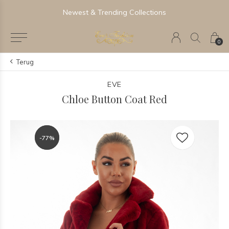
Newest & Trending Collections
0
Terug
EVE
Chloe Button Coat Red
-77%
-77%