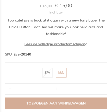
€ 15,00
€ 65,00
Incl. btw
Too cute! Eve is back at it again with a new furry babe. The
Chloe Button Coat Red will make you look hella cute and
fashionable!
Lees de volledige productomschrijving
SKU:
Eve-20140
S/M
M/L
TOEVOEGEN AAN WINKELWAGEN