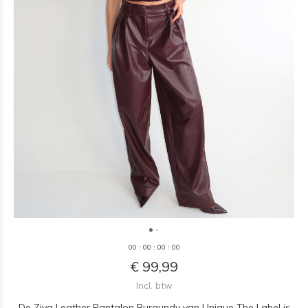
0
0
:
0
0
:
0
0
:
0
0
€ 99,99
Incl. btw
De Ziva Leather Pantalon Burgundy van Unique The Label is