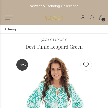
Newest & Trending Collections
0
Terug
JACKY LUXURY
Devi Tunic Leopard Green
-87%
-87%