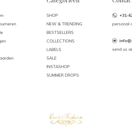
en
SHOP
+31-6
ourneren
NEW & TRENDING
personal 
le
BESTSELLERS
info@
gen
COLLECTIONS
send us a
LABELS
aarden
SALE
INSTASHOP
SUMMER DROPS