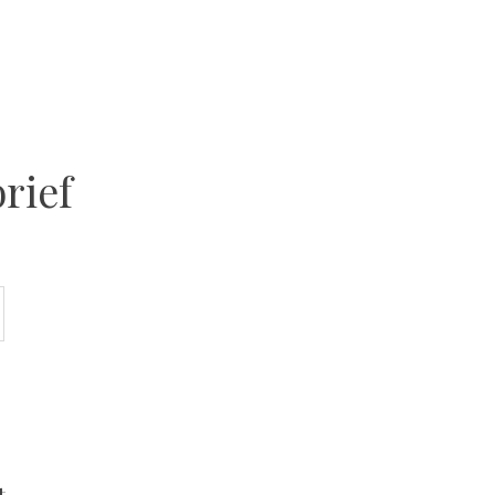
rief
t