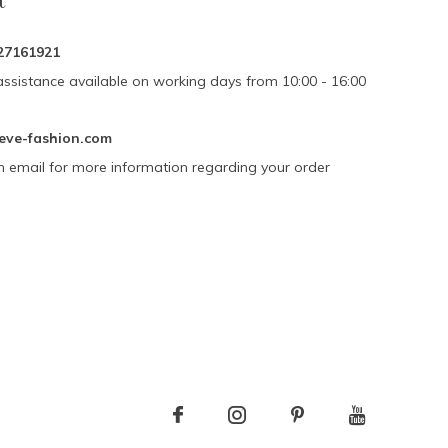
27161921
assistance available on working days from 10:00 - 16:00
eve-fashion.com
n email for more information regarding your order