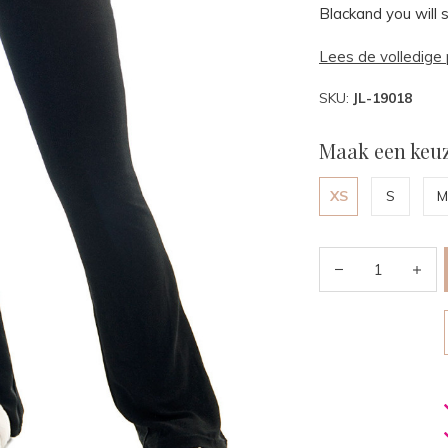
Blackand you will sla
Lees de volledige 
SKU:
JL-19018
Maak een keuz
XS
S
M