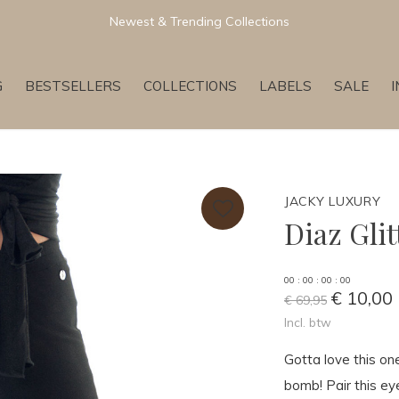
Newest & Trending Collections
G
BESTSELLERS
COLLECTIONS
LABELS
SALE
JACKY LUXURY
Diaz Glit
0
0
:
0
0
:
0
0
:
0
0
€ 10,00
€ 69,95
Incl. btw
Gotta love this on
bomb! Pair this ey