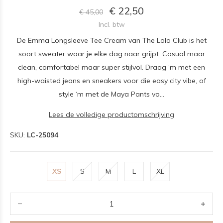
€ 22,50
€ 45,00
Incl. btw
De Emma Longsleeve Tee Cream van The Lola Club is het
soort sweater waar je elke dag naar grijpt. Casual maar
clean, comfortabel maar super stijlvol. Draag ‘m met een
high-waisted jeans en sneakers voor die easy city vibe, of
style ‘m met de Maya Pants vo...
Lees de volledige productomschrijving
SKU:
LC-25094
XS
S
M
L
XL