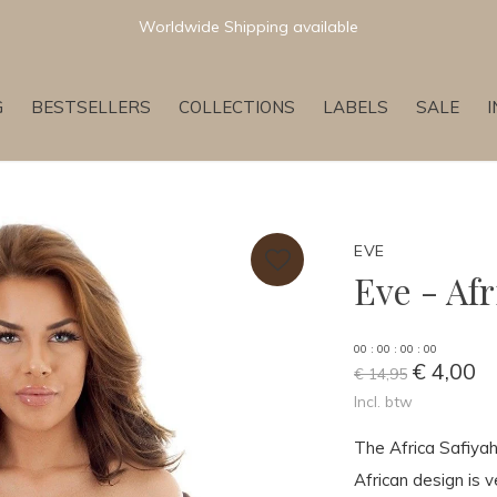
Worldwide Shipping available
G
BESTSELLERS
COLLECTIONS
LABELS
SALE
EVE
Eve - Af
0
0
:
0
0
:
0
0
:
0
0
€ 4,00
€ 14,95
Incl. btw
The Africa Safiyah
African design is 