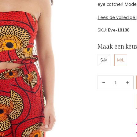
eye catcher! Mode
Lees de volledige 
SKU:
Eve-18188
Maak een keuz
S/M
M/L