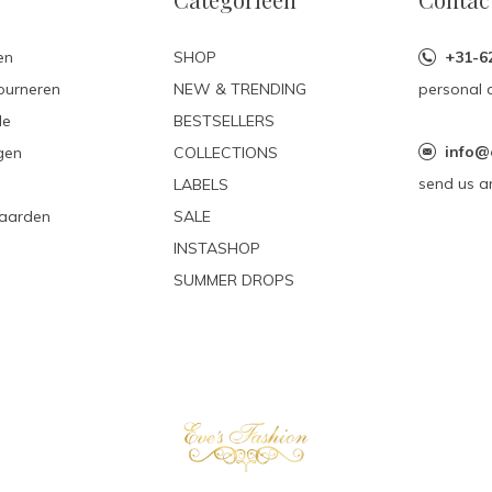
en
SHOP
+31-6
ourneren
NEW & TRENDING
personal 
le
BESTSELLERS
info@
gen
COLLECTIONS
send us a
LABELS
aarden
SALE
INSTASHOP
SUMMER DROPS