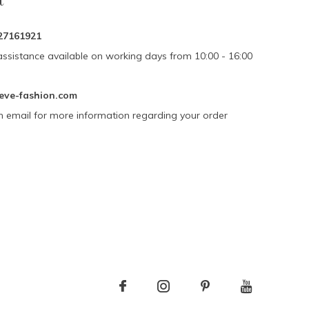
27161921
assistance available on working days from 10:00 - 16:00
eve-fashion.com
n email for more information regarding your order