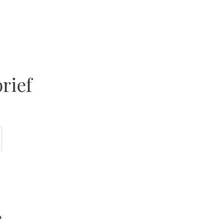
rief
t