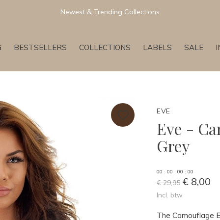
Newest & Trending Collections
G
BESTSELLERS
COLLECTIONS
LABELS
SALE
EVE
Eve - Ca
Grey
0
0
:
0
0
:
0
0
:
0
0
€ 8,00
€ 29,95
Incl. btw
The Camouflage Ba