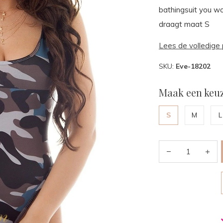
bathingsuit you wo
draagt maat S
Lees de volledige 
SKU:
Eve-18202
Maak een keuz
S
M
L