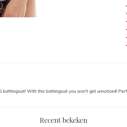
bathingsuit! With this bathingsuit you won't get unnoticed! Per
Recent bekeken