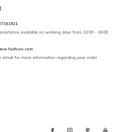
t
27161921
assistance available on working days from 10:00 - 16:00
eve-fashion.com
n email for more information regarding your order