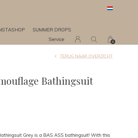
INSTASHOP
SUMMER DROPS
Service
0
TERUG NAAR OVERZICHT
mouflage Bathingsuit
thingsuit Grey is a BAS ASS bathingsuit! With this