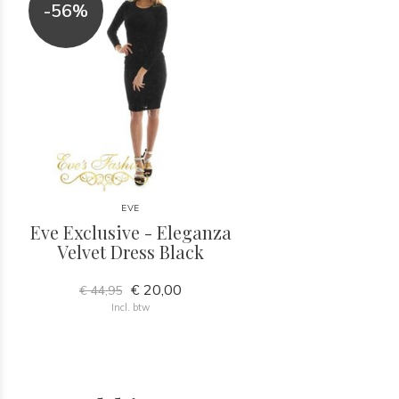
-56%
EVE
Eve Exclusive - Eleganza
Velvet Dress Black
€ 20,00
€ 44,95
Incl. btw