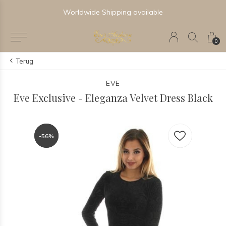
Worldwide Shipping available
0
Terug
EVE
Eve Exclusive - Eleganza Velvet Dress Black
-56%
-56%