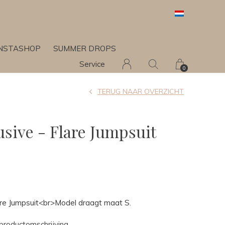
INSTASHOP
SUMMER DROPS
Service
0
TERUG NAAR OVERZICHT
usive - Flare Jumpsuit
lare Jumpsuit<br>Model draagt maat S.
productomschrijving