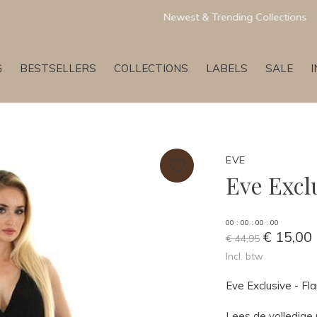
Newest & Trending Collections
G
BESTSELLERS
COLLECTIONS
LABELS
SALE
EVE
Eve Excl
0
0
:
0
0
:
0
0
:
0
0
€ 15,00
€ 44,95
Incl. btw
Eve Exclusive - F
Lees de volledige 