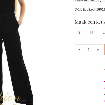
SKU:
EveExcl-1601
Maak een keuz
S
M
L