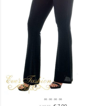
0
0
:
0
0
:
0
0
:
0
0
€ 7,00