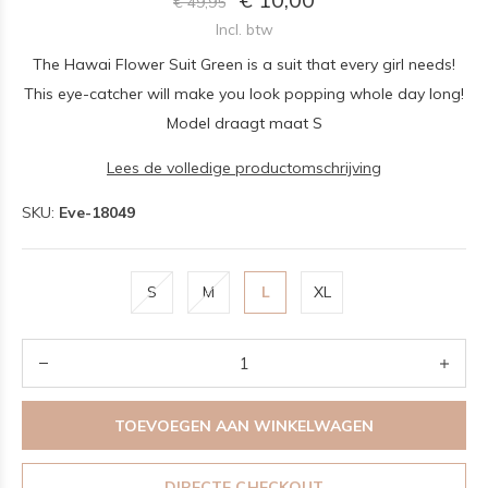
€ 49,95
Incl. btw
The Hawai Flower Suit Green is a suit that every girl needs!
This eye-catcher will make you look popping whole day long!
Model draagt maat S
Lees de volledige productomschrijving
SKU:
Eve-18049
S
M
L
XL
TOEVOEGEN AAN WINKELWAGEN
DIRECTE CHECKOUT