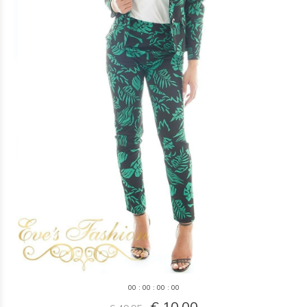
0
0
:
0
0
:
0
0
:
0
0
€ 10,00