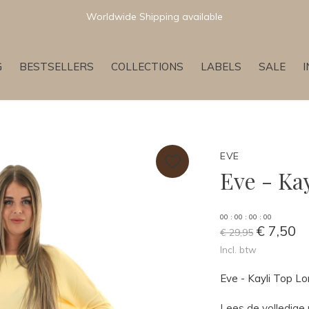
Worldwide Shipping available
G
BESTSELLERS
COLLECTIONS
LABELS
SALE
EVE
Eve - Ka
0
0
:
0
0
:
0
0
:
0
0
€ 7,50
€ 29,95
Incl. btw
Eve - Kayli Top Lo
Lees de volledige 