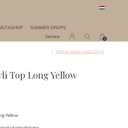
INSTASHOP
SUMMER DROPS
Service
0
TERUG NAAR OVERZICHT
yli Top Long Yellow
ng Yellow
productomschrijving