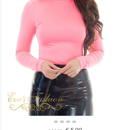
0
0
:
0
0
:
0
0
:
0
0
€ 5,00