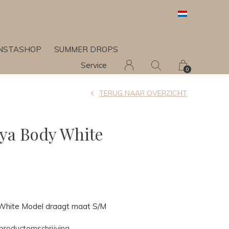
INSTASHOP
SUMMER DROPS
Service
0
TERUG NAAR OVERZICHT
ya Body White
White Model draagt maat S/M
productomschrijving