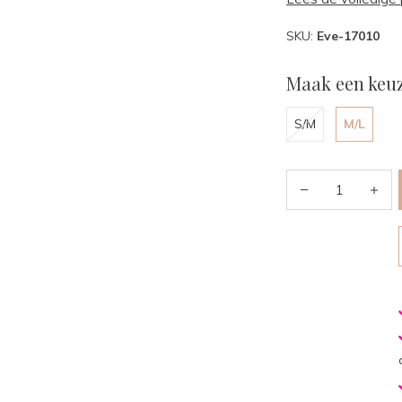
SKU:
Eve-17010
Maak een keuz
S/M
M/L