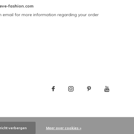
eve-fashion.com
n email for more information regarding your order
richt verbergen
Meer over cookies »