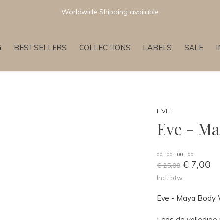
Newest & Trending Collections
G
BESTSELLERS
COLLECTIONS
LABELS
SALE
EVE
Eve - Ma
0
0
:
0
0
:
0
0
:
0
0
€ 7,00
€ 25,00
Incl. btw
Eve - Maya Body 
Lees de volledige 