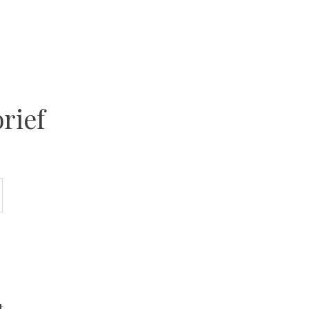
rief
t