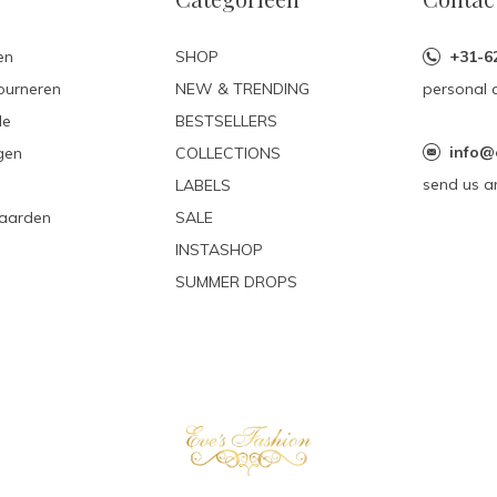
en
SHOP
+31-6
ourneren
NEW & TRENDING
personal 
le
BESTSELLERS
info@
gen
COLLECTIONS
send us a
LABELS
aarden
SALE
INSTASHOP
SUMMER DROPS