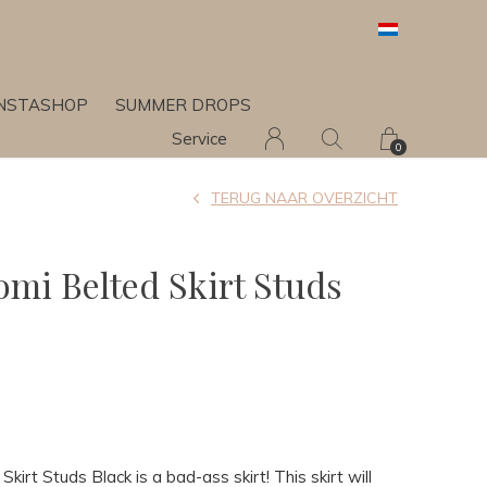
INSTASHOP
SUMMER DROPS
Service
0
TERUG NAAR OVERZICHT
omi Belted Skirt Studs
irt Studs Black is a bad-ass skirt! This skirt will