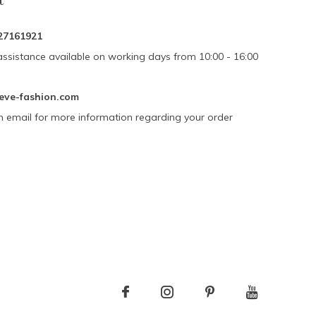
27161921
assistance available on working days from 10:00 - 16:00
eve-fashion.com
n email for more information regarding your order