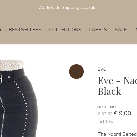
Worldwide Shipping available
G
BESTSELLERS
COLLECTIONS
LABELS
SALE
EVE
Eve - Na
Black
0
0
:
0
0
:
0
0
:
0
0
€ 9,00
€ 32,50
Incl. btw
The Naomi Belted Sk