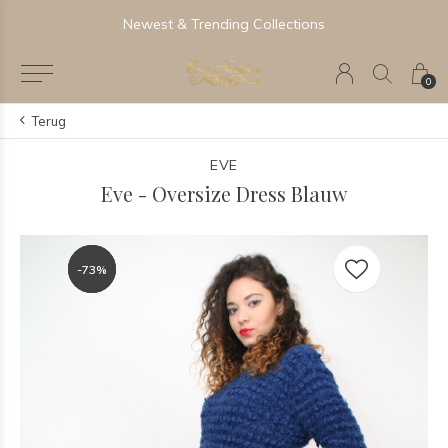
Newest & Trending Collections
0
Terug
EVE
Eve - Oversize Dress Blauw
-73%
-73%
-73%