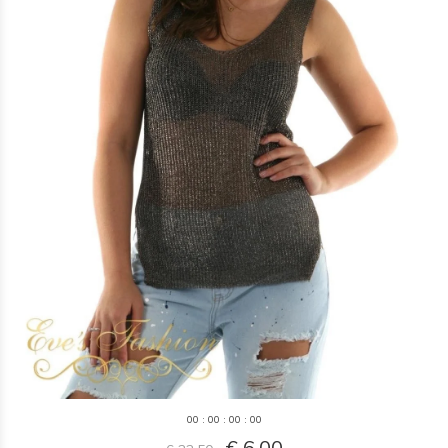
0
0
:
0
0
:
0
0
:
0
0
€ 6,00