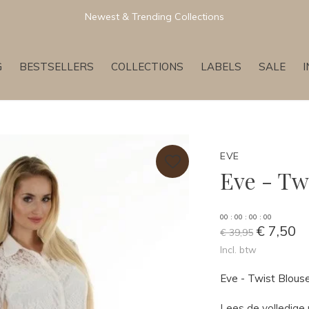
Newest & Trending Collections
G
BESTSELLERS
COLLECTIONS
LABELS
SALE
EVE
Eve - Tw
0
0
:
0
0
:
0
0
:
0
0
€ 7,50
€ 39,95
Incl. btw
Eve - Twist Blou
Lees de volledige 