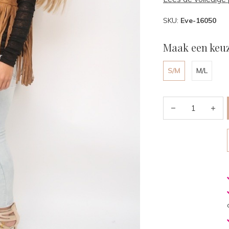
SKU:
Eve-16050
Maak een keuz
S/M
M/L