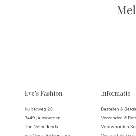
Mel
Eve’s Fashion
Informatie
Kuiperweg 2C
Bestellen & Betal
3449 JA Woerden
Verzenden & Ret
The Netherlands
Voorwaarden Sa
info@eve-fashion.com
Veelgestelde vra