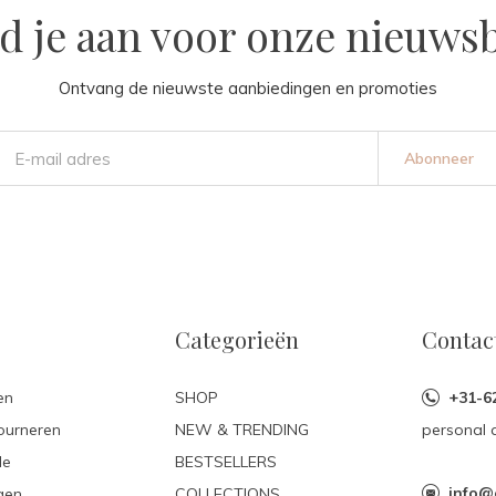
d je aan voor onze nieuwsb
Ontvang de nieuwste aanbiedingen en promoties
Abonneer
Categorieën
Contac
en
SHOP
+31-6
ourneren
NEW & TRENDING
personal 
le
BESTSELLERS
info@
gen
COLLECTIONS