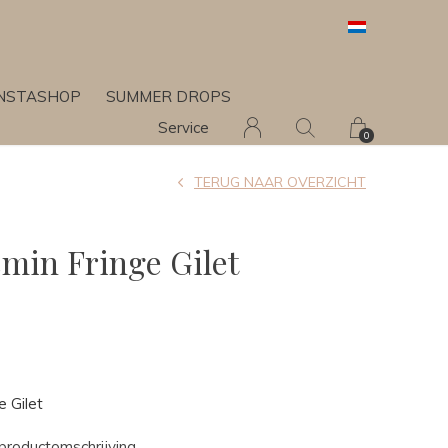
INSTASHOP
SUMMER DROPS
Service
0
TERUG NAAR OVERZICHT
smin Fringe Gilet
e Gilet
productomschrijving