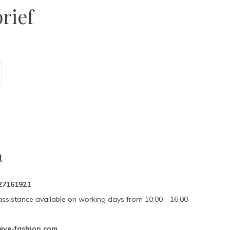
rief
t
27161921
assistance available on working days from 10:00 - 16:00
eve-fashion.com