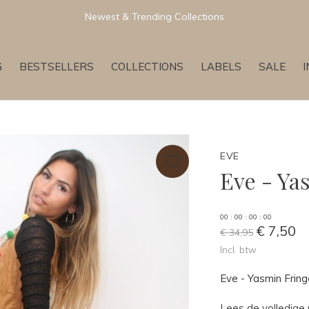
Newest & Trending Collections
G
BESTSELLERS
COLLECTIONS
LABELS
SALE
EVE
Eve - Ya
0
0
:
0
0
:
0
0
:
0
0
€ 7,50
€ 34,95
Incl. btw
Eve - Yasmin Fring
Lees de volledige 