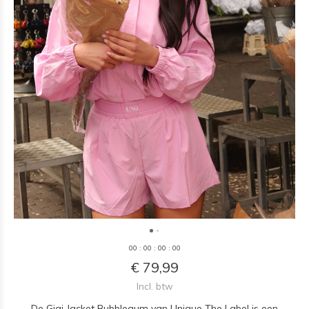
0
0
:
0
0
:
0
0
:
0
0
€ 79,99
Incl. btw
De Gigi Jacket Bubblegum van Unique The Label is een