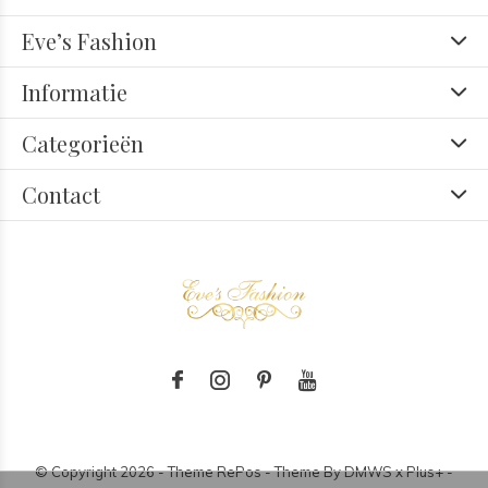
Eve’s Fashion
Informatie
Categorieën
Contact
© Copyright
2026
- Theme RePos - Theme By
DMWS
x
Plus+
-