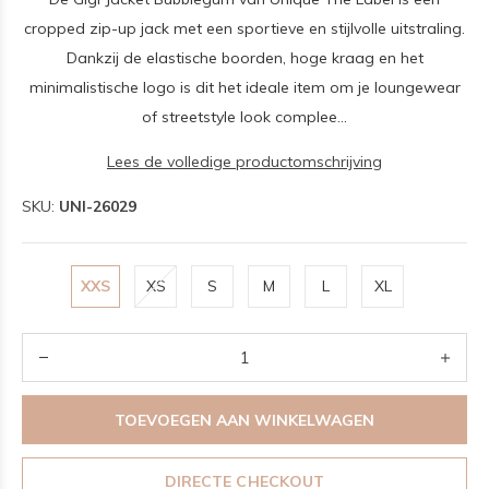
cropped zip-up jack met een sportieve en stijlvolle uitstraling.
Dankzij de elastische boorden, hoge kraag en het
minimalistische logo is dit het ideale item om je loungewear
of streetstyle look complee...
Lees de volledige productomschrijving
SKU:
UNI-26029
XXS
XS
S
M
L
XL
TOEVOEGEN AAN WINKELWAGEN
DIRECTE CHECKOUT