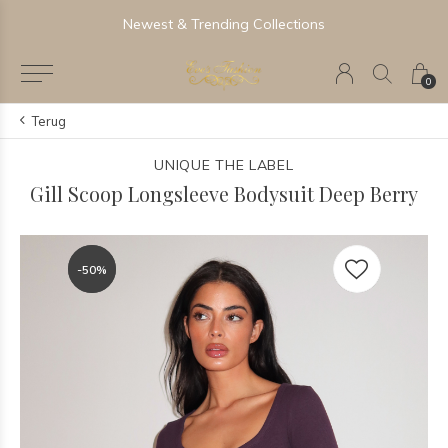
Newest & Trending Collections
0
Terug
UNIQUE THE LABEL
Gill Scoop Longsleeve Bodysuit Deep Berry
-50%
-50%