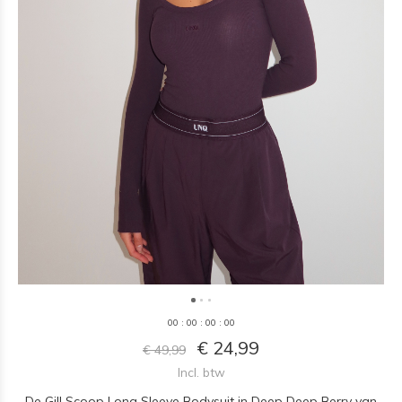
0
0
:
0
0
:
0
0
:
0
0
€ 24,99
€ 49,99
Incl. btw
De Gill Scoop Long Sleeve Bodysuit in Deep Deep Berry van