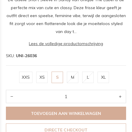
perfecte mix van cute en classy. Deze frisse kleur geeft je
outfit direct een speelse, feminine vibe, terwijl de aangesloten
fit zorgt voor een flatterende look die je moeiteloos styled
van day t...
Lees de volledige productomschrijving
SKU:
UNI-26036
XXS
XS
S
M
L
XL
TOEVOEGEN AAN WINKELWAGEN
DIRECTE CHECKOUT