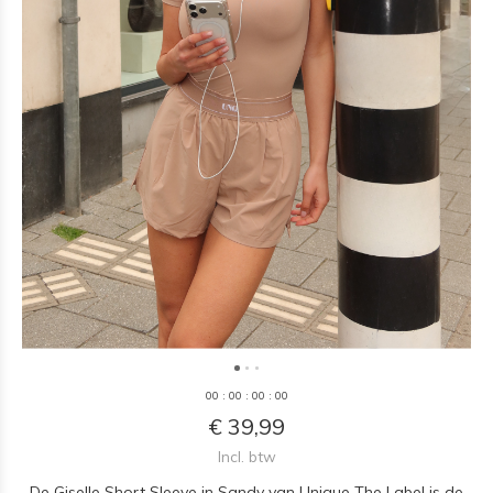
0
0
:
0
0
:
0
0
:
0
0
€ 39,99
Incl. btw
De Giselle Short Sleeve in Sandy van Unique The Label is de