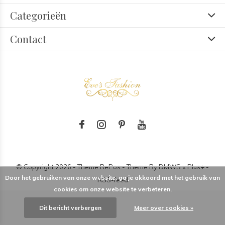
Categorieën
Contact
© Copyright
2026
- Theme RePos - Theme By
DMWS
x
Plus+
-
Door het gebruiken van onze website, ga je akkoord met het gebruik van
RSS-feed
cookies om onze website te verbeteren.
Dit bericht verbergen
Meer over cookies »