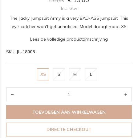
€ 99,95
Incl. btw
The Jacky Jumpsuit Army is a very BAD-ASS jumpsuit. This
eye-catcher won't get unnoticed! Model draagt maat XS
Lees de volledige productomschrijving
SKU:
JL-18003
XS
S
M
L
TOEVOEGEN AAN WINKELWAGEN
DIRECTE CHECKOUT