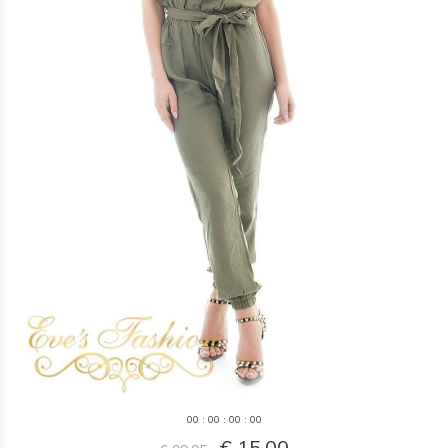
0
0
:
0
0
:
0
0
:
0
0
€ 15,00