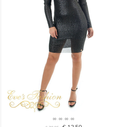
0
0
:
0
0
:
0
0
:
0
0
€ 12,50