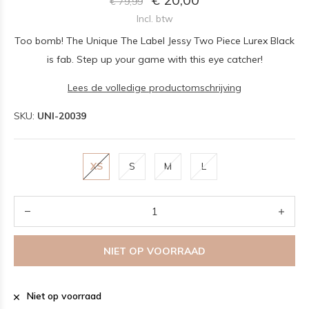
€ 79,99
Incl. btw
Too bomb! The Unique The Label Jessy Two Piece Lurex Black
is fab. Step up your game with this eye catcher!
Lees de volledige productomschrijving
SKU:
UNI-20039
XS
S
M
L
NIET OP VOORRAAD
Niet op voorraad