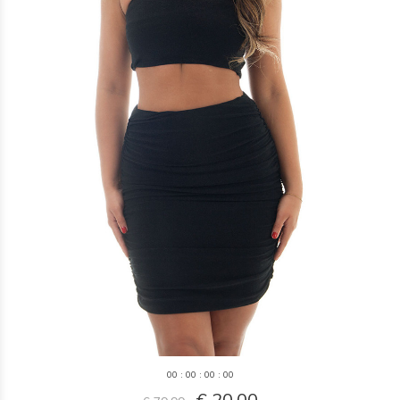
0
0
:
0
0
:
0
0
:
0
0
€ 20,00