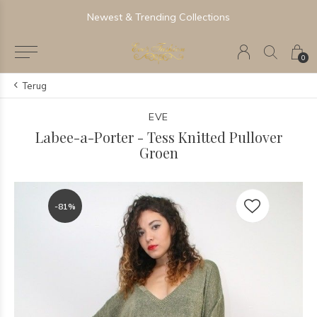
Newest & Trending Collections
0
Terug
EVE
Labee-a-Porter - Tess Knitted Pullover
Groen
-81%