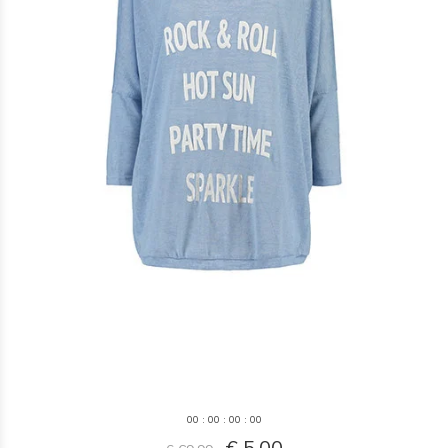
0
0
:
0
0
:
0
0
:
0
0
€ 5,00