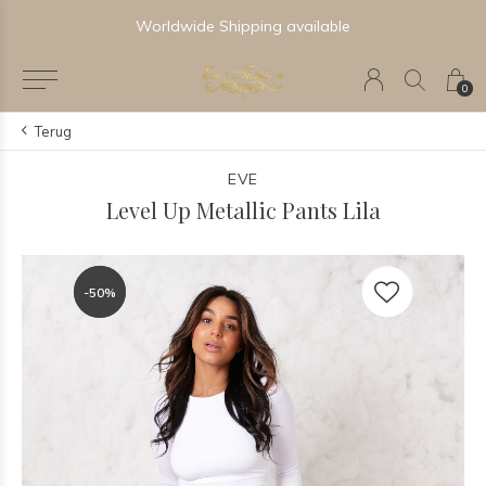
Worldwide Shipping available
0
Terug
EVE
Level Up Metallic Pants Lila
-50%
-50%