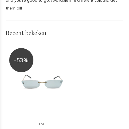
and you're good to go. Available in 6 different colours. Get
them all!
Recent bekeken
-53%
EVE