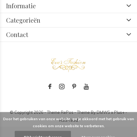
Informatie
Categorieën
Contact
© Copyright
2026
- Theme RePos - Theme By
DMWS
x
Plus+
-
Door het gebruiken van onze website, ga je akkoord met het gebruik van
RSS-feed
cookies om onze website te verbeteren.