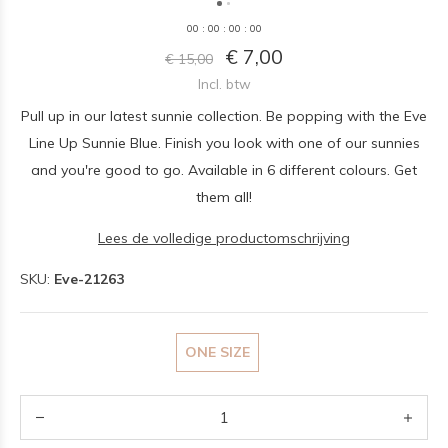
0
0
:
0
0
:
0
0
:
0
0
€ 7,00
€ 15,00
Incl. btw
Pull up in our latest sunnie collection. Be popping with the Eve
Line Up Sunnie Blue. Finish you look with one of our sunnies
and you're good to go. Available in 6 different colours. Get
them all!
Lees de volledige productomschrijving
SKU:
Eve-21263
ONE SIZE