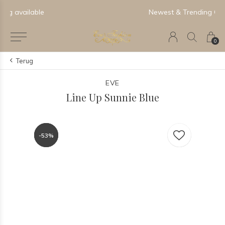
Newest & Trending Collections
0
Terug
EVE
Line Up Sunnie Blue
-53%
-53%
-53%