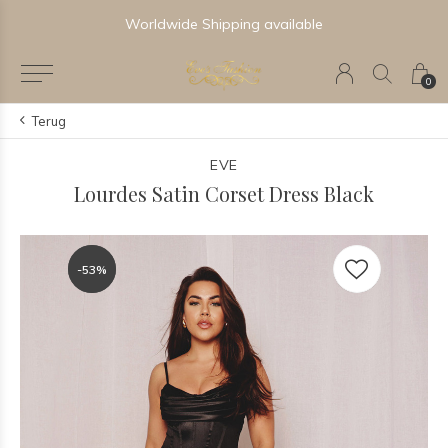
Worldwide Shipping available
0
Terug
EVE
Lourdes Satin Corset Dress Black
-53%
-53%