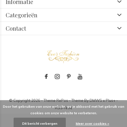
Informatie
Categorieën
Contact
© Copyright
2026
- Theme RePos - Theme By
DMWS
x
Plus+
-
Door het gebruiken van onze website, ga je akkoord met het gebruik van
RSS-feed
cookies om onze website te verbeteren.
Dit bericht verbergen
Meer over cookies »