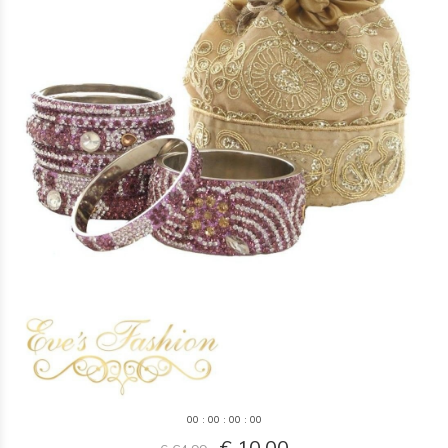
0
0
:
0
0
:
0
0
:
0
0
€ 10,00