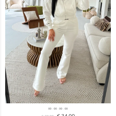
0
0
:
0
0
:
0
0
:
0
0
€ 34,00