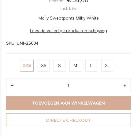
€ 69,99
Incl. btw
Molly Sweatpants Milky White
Lees de volledige productomschrijving
SKU:
UNI-25004
XXS
XS
S
M
L
XL
TOEVOEGEN AAN WINKELWAGEN
DIRECTE CHECKOUT