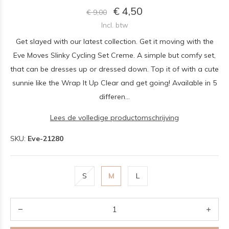
€ 4,50
€ 9,00
Incl. btw
Get slayed with our latest collection. Get it moving with the
Eve Moves Slinky Cycling Set Creme. A simple but comfy set,
that can be dresses up or dressed down. Top it of with a cute
sunnie like the Wrap It Up Clear and get going! Available in 5
differen...
Lees de volledige productomschrijving
SKU:
Eve-21280
S
M
L