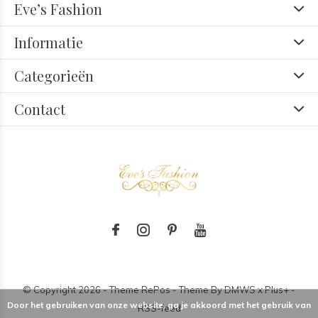
Eve’s Fashion
Informatie
Categorieën
Contact
© Copyright
2026
- Theme RePos - Theme By
DMWS
x
Plus+
-
Door het gebruiken van onze website, ga je akkoord met het gebruik van
RSS-feed