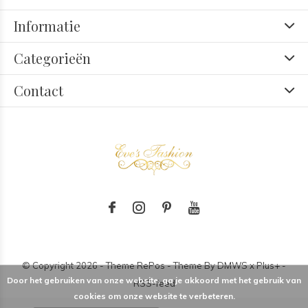
Informatie
Categorieën
Contact
© Copyright
2026
- Theme RePos - Theme By
DMWS
x
Plus+
-
Door het gebruiken van onze website, ga je akkoord met het gebruik van
RSS-feed
cookies om onze website te verbeteren.