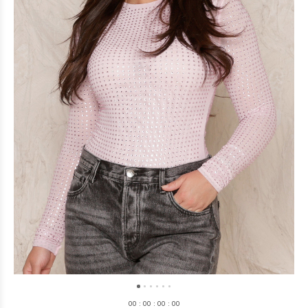
0
0
:
0
0
:
0
0
:
0
0