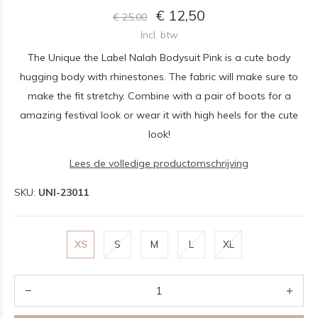
€ 12,50
€ 25,00
Incl. btw
The Unique the Label Nalah Bodysuit Pink is a cute body
hugging body with rhinestones. The fabric will make sure to
make the fit stretchy. Combine with a pair of boots for a
amazing festival look or wear it with high heels for the cute
look!
Lees de volledige productomschrijving
SKU:
UNI-23011
XS
S
M
L
XL