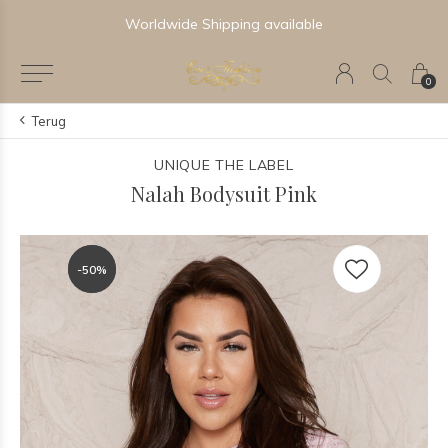
Worldwide Shipping available
0
Terug
UNIQUE THE LABEL
Nalah Bodysuit Pink
-50%
-50%