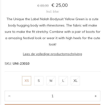
€ 25,00
€ 89,99
Incl. btw
The Unique the Label Nalah Bodysuit Yellow Green is a cute
body hugging body with rhinestones. The fabric will make
sure to make the fit stretchy. Combine with a pair of boots for
a amazing festival look or wear it with high heels for the cute
look!
Lees de volledige productomschrijving
SKU:
UNI-23010
XS
S
M
L
XL