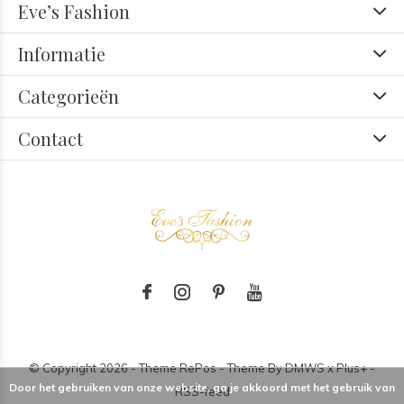
Eve’s Fashion
Informatie
Categorieën
Contact
© Copyright
2026
- Theme RePos - Theme By
DMWS
x
Plus+
-
Door het gebruiken van onze website, ga je akkoord met het gebruik van
RSS-feed