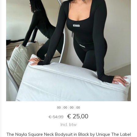
0
0
:
0
0
:
0
0
:
0
0
€ 25,00
€ 54,99
Incl. btw
The Nayla Square Neck Bodysuit in Black by Unique The Label