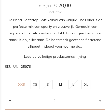
€ 20,00
€ 29,99
Incl. btw
De Nena Haltertop Soft Yellow van Unique The Label is de
perfecte mix van sporty en vrouwelijk. Gemaakt van
superzacht stretchmateriaal dat licht corrigeert en mooi
aansluit op je lichaam. De halterneck geeft een flatterend
silhouet – ideaal voor warme da...
Lees de volledige productomschrijving
SKU:
UNI-25076
XXS
XS
S
M
L
XL