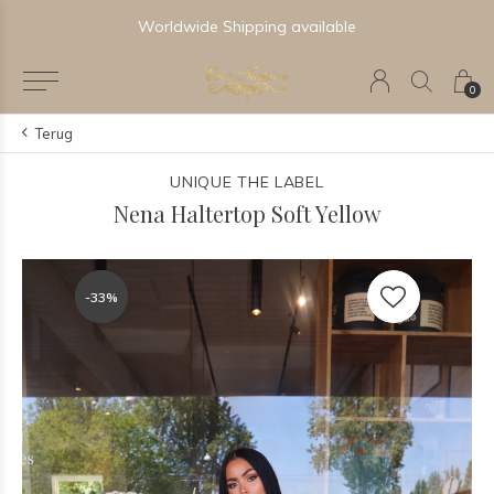
Worldwide Shipping available
0
Terug
UNIQUE THE LABEL
Nena Haltertop Soft Yellow
-33%
-33%