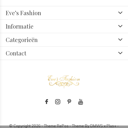
Eve’s Fashion
Informatie
Categorieën
Contact
© Copyright
2026
- Theme RePos - Theme By
DMWS
x
Plus+
-