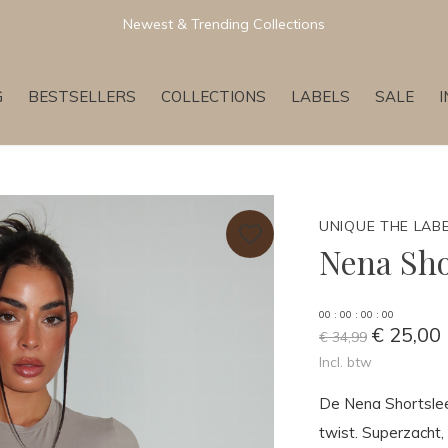
Newest & Trending Collections
G
BESTSELLERS
COLLECTIONS
LABELS
SALE
UNIQUE THE LAB
Nena Sho
0
0
:
0
0
:
0
0
:
0
0
€ 25,00
€ 34,99
Incl. btw
De Nena Shortslee
twist. Superzacht,