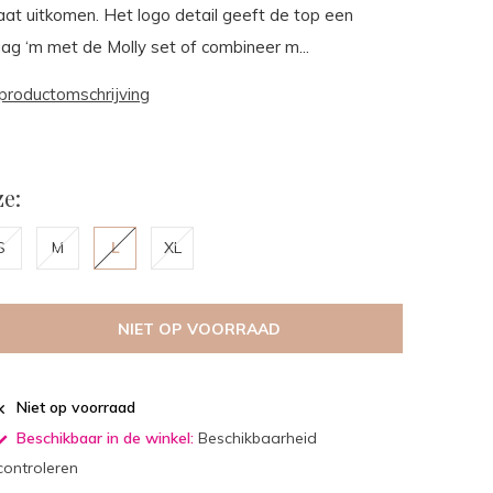
 laat uitkomen. Het logo detail geeft de top een
aag ‘m met de Molly set of combineer m...
productomschrijving
e:
S
M
L
XL
NIET OP VOORRAAD
Niet op voorraad
Beschikbaar in de winkel:
Beschikbaarheid
controleren