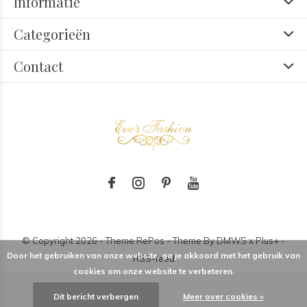
Informatie
Categorieën
Contact
© Copyright
2026
- Theme RePos - Theme By
DMWS
x
Plus+
-
Door het gebruiken van onze website, ga je akkoord met het gebruik van
RSS-feed
cookies om onze website te verbeteren.
Dit bericht verbergen
Meer over cookies »