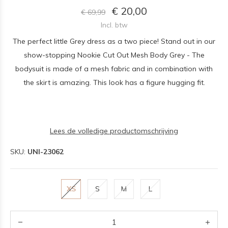
€ 20,00
€ 69,99
Incl. btw
The perfect little Grey dress as a two piece! Stand out in our
show-stopping Nookie Cut Out Mesh Body Grey - The
bodysuit is made of a mesh fabric and in combination with
the skirt is amazing. This look has a figure hugging fit.
Lees de volledige productomschrijving
SKU:
UNI-23062
XS
S
M
L