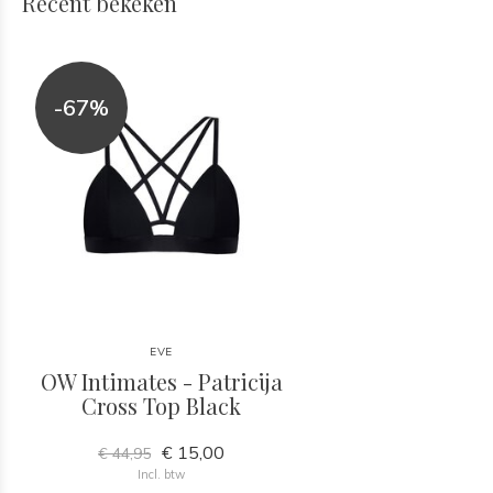
Recent bekeken
-67%
EVE
OW Intimates - Patricija
Cross Top Black
€ 15,00
€ 44,95
Incl. btw