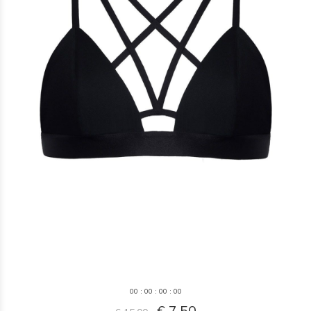
0
0
:
0
0
:
0
0
:
0
0
€ 7,50