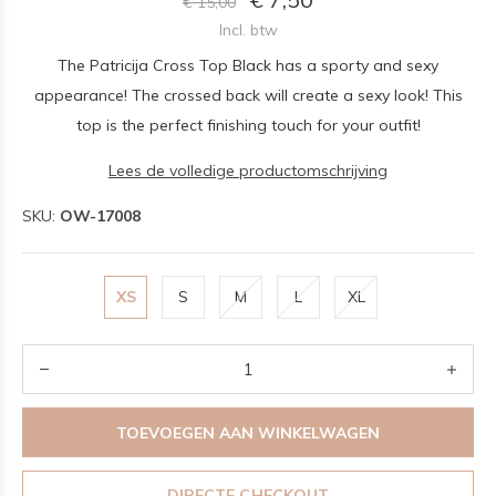
€ 15,00
Incl. btw
The Patricija Cross Top Black has a sporty and sexy
appearance! The crossed back will create a sexy look! This
top is the perfect finishing touch for your outfit!
Lees de volledige productomschrijving
SKU:
OW-17008
XS
S
M
L
XL
TOEVOEGEN AAN WINKELWAGEN
DIRECTE CHECKOUT